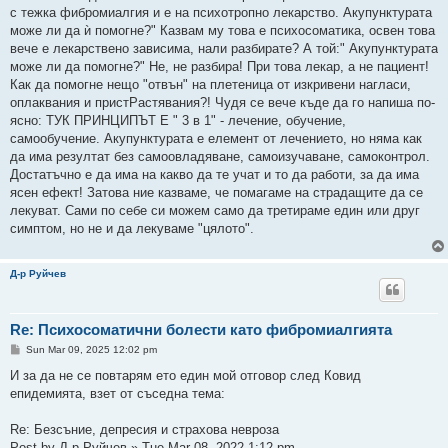
с тежка фибромиалгия и е на психотропно лекарство. Акупунктурата
може ли да ѝ помогне?" Казвам му това е психосоматика, освен това
вече е лекарствено зависима, нали разбирате? А той:" Акупунктурата
може ли да помогне?" Не, не разбира! При това лекар, а не пациент!
Как да помогне нещо "отвън" на плетеница от изкривени нагласи,
оплаквания и пристРастявания?! Чудя се вече къде да го напиша по-
ясно: ТУК ПРИНЦИПЪТ Е " 3 в 1" - лечение, обучение,
самообучение. Акупунктурата е елемент от лечението, но няма как
да има резултат без самоовладяване, самоизучаване, самоконтрол.
Достатъчно е да има на какво да те учат и то да работи, за да има
ясен ефект! Затова ние казваме, че помагаме на страдащите да се
лекуват. Сами по себе си можем само да третираме един или друг
симптом, но не и да лекуваме "цялото".
Д-р Руйчев
Re: Психосоматични болести като фибромиалгията
P
Sun Mar 09, 2025 12:02 pm
o
s
И за да не се повтарям ето един мой отговор след Ковид
t
епидемията, взет от съседна тема:
Re: Безсъние, депресия и страхова невроза
Post by Д-р Руйчев » Tue Mar 08, 2022 1:12 pm