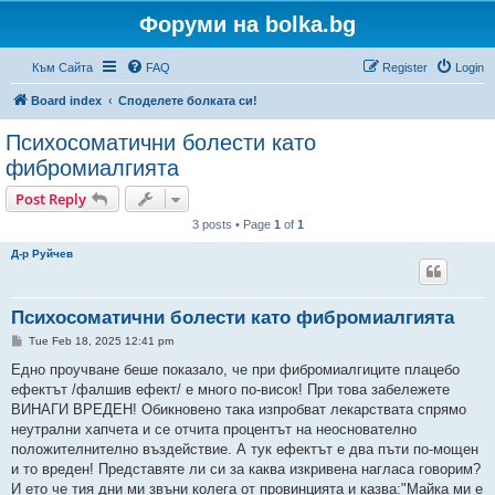
Форуми на bolka.bg
Към Сайта
FAQ
Register
Login
Board index
Споделете болката си!
Психосоматични болести като
фибромиалгията
Post Reply
3 posts • Page
1
of
1
Д-р Руйчев
Психосоматични болести като фибромиалгията
P
Tue Feb 18, 2025 12:41 pm
o
s
Едно проучване беше показало, че при фибромиалгиците плацебо
t
ефектът /фалшив ефект/ е много по-висок! При това забележете
ВИНАГИ ВРЕДЕН! Обикновено така изпробват лекарствата спрямо
неутрални хапчета и се отчита процентът на неоснователно
положителнително въздействие. А тук ефектът е два пъти по-мощен
и то вреден! Представяте ли си за каква изкривена нагласа говорим?
И ето че тия дни ми звъни колега от провинцията и казва:"Майка ми е