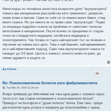
Напоследък по телефона зачестиха въпросите дали "акупунктурата"
помага при емоционални разстройства като тревожност, депресия,
паник атаки и прочие. Сама по себе си тя помага много бавно, след
много сеанси. Но тук никога не се прави само "акупунктура". Първо
се изгражда подробно пъзела на проблема от симптоми -телесни,
вегетативни и емоционални. После всичко се преценява от гледна
точка на стандартната медицина, китайската медицина и
психотерапията. Чак тогава се търси най-краткият път за лечение и
обучение на човека като цяло. Това е най-бавният, най-времеемкият,
но и най-ефективният подход. Само така акупунктурните сеанси се
свеждат до 3-6 броя. Целта е човекът, колкото може по-рано, да
поеме здравето в ръцете си.
Д-р Руйчев
Re: Психосоматични болести като фибромиалгията
P
Tue Mar 25, 2025 11:28 am
o
s
Вчера трябваше да обяснявам как така една дама с огромно свръх
t
тегло и от там ставни оплаквания е психосоматично болна?
Преводът на български е "душе-телесно" болна. Еми така - преди
десетилетия една уплаха я накарала да злоупотребява с храна,